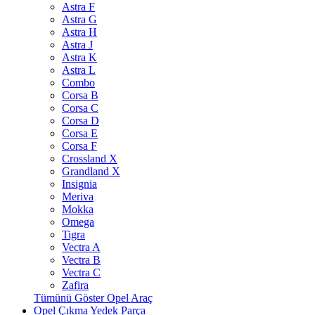
Astra F
Astra G
Astra H
Astra J
Astra K
Astra L
Combo
Corsa B
Corsa C
Corsa D
Corsa E
Corsa F
Crossland X
Grandland X
Insignia
Meriva
Mokka
Omega
Tigra
Vectra A
Vectra B
Vectra C
Zafira
Tümünü Göster Opel Araç
Opel Çıkma Yedek Parça