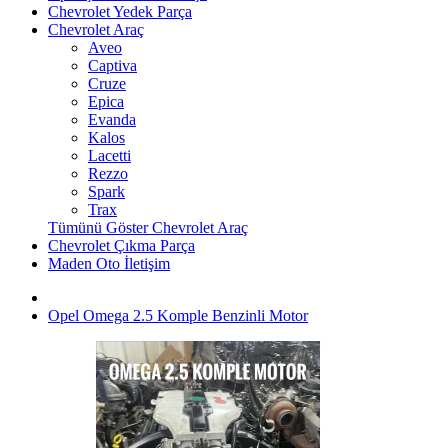
Chevrolet Yedek Parça
Chevrolet Araç
Aveo
Captiva
Cruze
Epica
Evanda
Kalos
Lacetti
Rezzo
Spark
Trax
Tümünü Göster Chevrolet Araç
Chevrolet Çıkma Parça
Maden Oto İletişim
Opel Omega 2.5 Komple Benzinli Motor