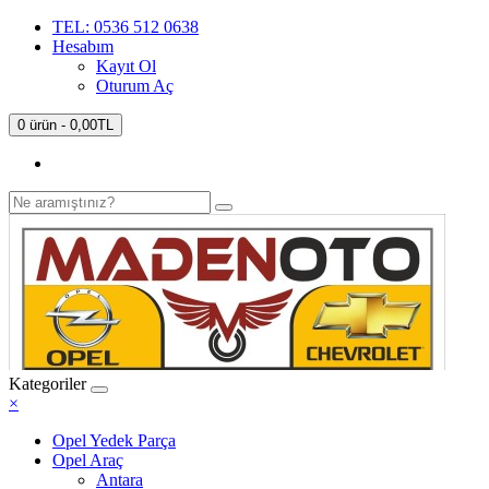
TEL: 0536 512 0638
Hesabım
Kayıt Ol
Oturum Aç
0 ürün - 0,00TL
Kategoriler
×
Opel Yedek Parça
Opel Araç
Antara