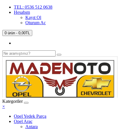
TEL: 0536 512 0638
Hesabım
Kayıt Ol
Oturum Aç
0 ürün - 0,00TL
Kategoriler
×
Opel Yedek Parça
Opel Araç
Antara