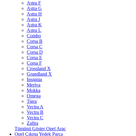
Astra F
Astra G
Astra H
Astra J
Astra K
Astra L
Combo
Corsa B
Corsa C
Corsa D
Corsa E
Corsa F
Crossland X
Grandland X
Insignia
Meriva
Mokka
Omega
Tigra
Vectra A
Vectra B
Vectra C
Zafira
Tümünü Göster Opel Araç
Opel Çıkma Yedek Parça