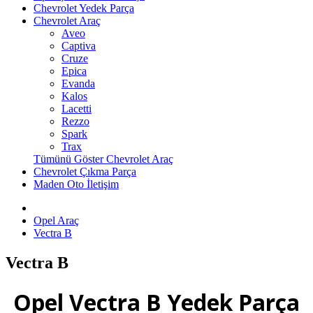
Chevrolet Yedek Parça
Chevrolet Araç
Aveo
Captiva
Cruze
Epica
Evanda
Kalos
Lacetti
Rezzo
Spark
Trax
Tümünü Göster Chevrolet Araç
Chevrolet Çıkma Parça
Maden Oto İletişim
Opel Araç
Vectra B
Vectra B
Opel Vectra B Yedek Parça