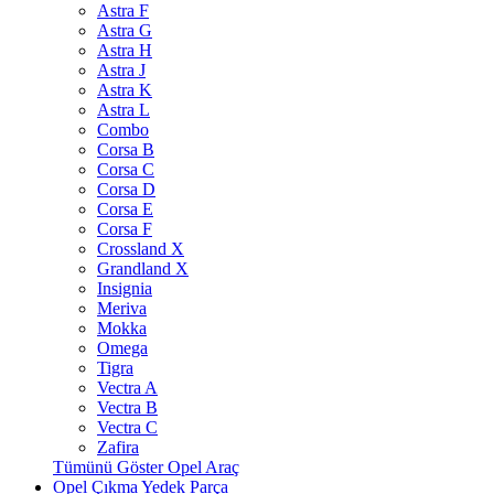
Astra F
Astra G
Astra H
Astra J
Astra K
Astra L
Combo
Corsa B
Corsa C
Corsa D
Corsa E
Corsa F
Crossland X
Grandland X
Insignia
Meriva
Mokka
Omega
Tigra
Vectra A
Vectra B
Vectra C
Zafira
Tümünü Göster Opel Araç
Opel Çıkma Yedek Parça