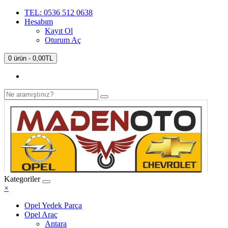
TEL: 0536 512 0638
Hesabım
Kayıt Ol
Oturum Aç
0 ürün - 0,00TL
Kategoriler
×
Opel Yedek Parça
Opel Araç
Antara