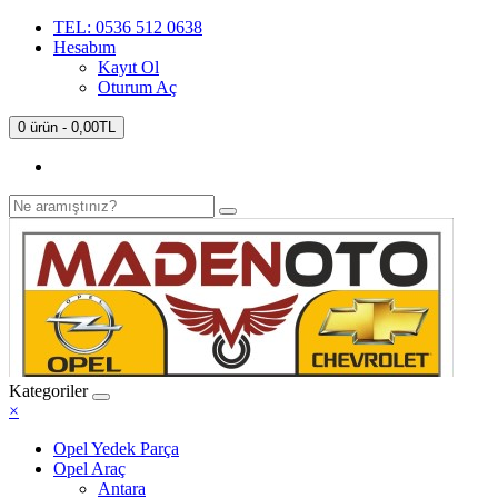
TEL: 0536 512 0638
Hesabım
Kayıt Ol
Oturum Aç
0 ürün - 0,00TL
Kategoriler
×
Opel Yedek Parça
Opel Araç
Antara