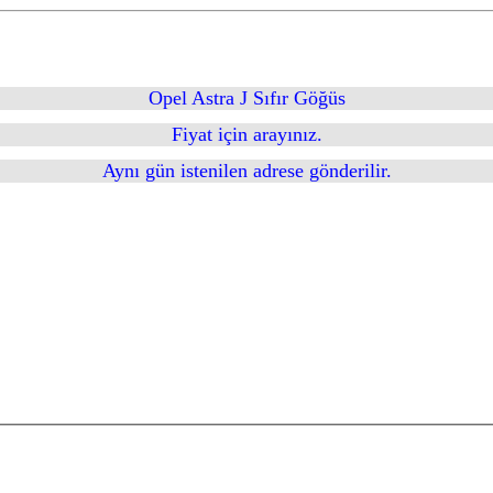
Opel Astra J Sıfır Göğüs
Fiyat için arayınız.
Aynı gün istenilen adrese gönderilir.