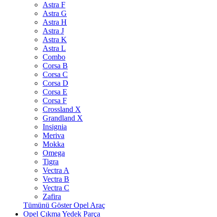
Astra F
Astra G
Astra H
Astra J
Astra K
Astra L
Combo
Corsa B
Corsa C
Corsa D
Corsa E
Corsa F
Crossland X
Grandland X
Insignia
Meriva
Mokka
Omega
Tigra
Vectra A
Vectra B
Vectra C
Zafira
Tümünü Göster Opel Araç
Opel Çıkma Yedek Parça