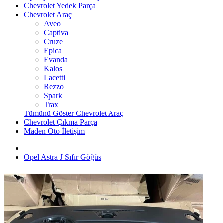
Chevrolet Yedek Parça
Chevrolet Araç
Aveo
Captiva
Cruze
Epica
Evanda
Kalos
Lacetti
Rezzo
Spark
Trax
Tümünü Göster Chevrolet Araç
Chevrolet Çıkma Parça
Maden Oto İletişim
Opel Astra J Sıfır Göğüs