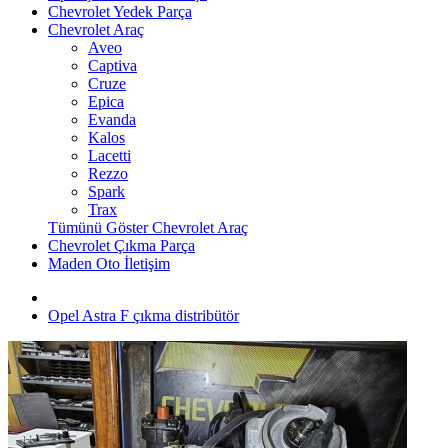
Chevrolet Yedek Parça
Chevrolet Araç
Aveo
Captiva
Cruze
Epica
Evanda
Kalos
Lacetti
Rezzo
Spark
Trax
Tümünü Göster Chevrolet Araç
Chevrolet Çıkma Parça
Maden Oto İletişim
Opel Astra F çıkma distribütör