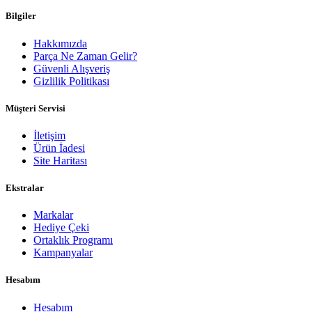
Bilgiler
Hakkımızda
Parça Ne Zaman Gelir?
Güvenli Alışveriş
Gizlilik Politikası
Müşteri Servisi
İletişim
Ürün İadesi
Site Haritası
Ekstralar
Markalar
Hediye Çeki
Ortaklık Programı
Kampanyalar
Hesabım
Hesabım