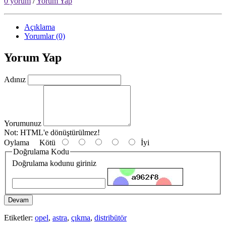
0 yorum
/
Yorum Yap
Açıklama
Yorumlar (0)
Yorum Yap
Adınız
Yorumunuz
Not:
HTML'e dönüştürülmez!
Oylama
Kötü
İyi
Doğrulama Kodu
Doğrulama kodunu giriniz
Devam
Etiketler:
opel
,
astra
,
çıkma
,
distribütör