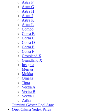
Astra F
Astra G
Astra H
Astra J
Astra K
Astra L
Combo
Corsa B
Corsa C
Corsa D
Corsa E
Corsa F
Crossland X
Grandland X
Insignia
Meriva
Mokka
Omega
Tigra
Vectra A
Vectra B
Vectra C
Zafira
Tümünü Göster Opel Araç
Opel Çıkma Yedek Parça