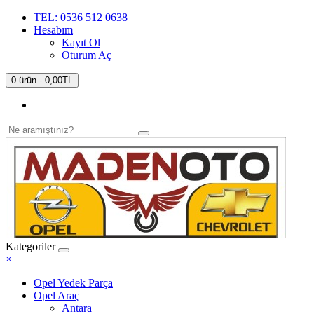
TEL: 0536 512 0638
Hesabım
Kayıt Ol
Oturum Aç
0 ürün - 0,00TL
Kategoriler
×
Opel Yedek Parça
Opel Araç
Antara