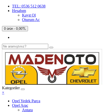
TEL: 0536 512 0638
Hesabım
Kayıt Ol
Oturum Aç
0 ürün - 0,00TL
Kategoriler
×
Opel Yedek Parça
Opel Araç
Antara