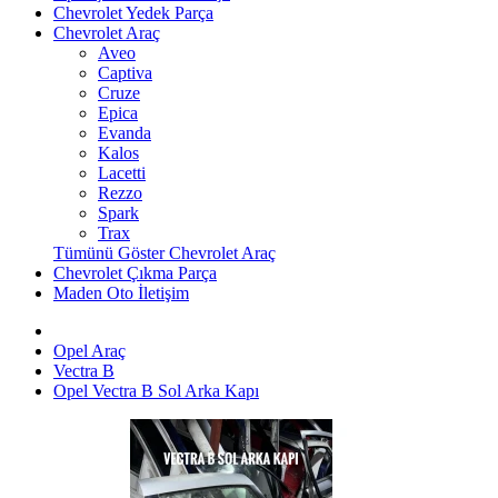
Chevrolet Yedek Parça
Chevrolet Araç
Aveo
Captiva
Cruze
Epica
Evanda
Kalos
Lacetti
Rezzo
Spark
Trax
Tümünü Göster Chevrolet Araç
Chevrolet Çıkma Parça
Maden Oto İletişim
Opel Araç
Vectra B
Opel Vectra B Sol Arka Kapı