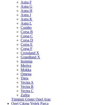
Astra F
Astra G
Astra H
Astra J
Astra K
Astra L
Combo
Corsa B
Corsa C
Corsa D
Corsa E
Corsa F
Crossland X
Grandland X
Insignia
Meriva
Mokka
Omega
Tigra
Vectra A
Vectra B
Vectra C
Zafira
Tümünü Göster Opel Araç
Opel Çıkma Yedek Parça