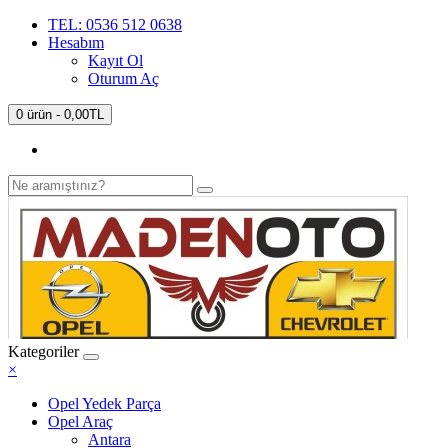
TEL: 0536 512 0638
Hesabım
Kayıt Ol
Oturum Aç
0 ürün - 0,00TL
Kategoriler
×
Opel Yedek Parça
Opel Araç
Antara