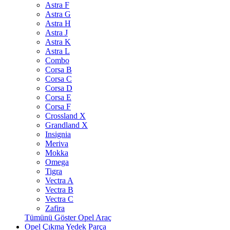
Astra F
Astra G
Astra H
Astra J
Astra K
Astra L
Combo
Corsa B
Corsa C
Corsa D
Corsa E
Corsa F
Crossland X
Grandland X
Insignia
Meriva
Mokka
Omega
Tigra
Vectra A
Vectra B
Vectra C
Zafira
Tümünü Göster Opel Araç
Opel Çıkma Yedek Parça