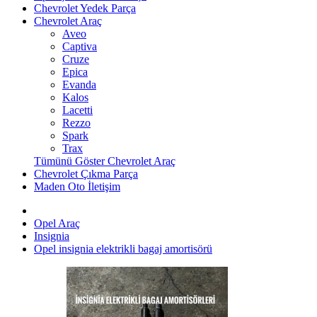
Chevrolet Yedek Parça
Chevrolet Araç
Aveo
Captiva
Cruze
Epica
Evanda
Kalos
Lacetti
Rezzo
Spark
Trax
Tümünü Göster Chevrolet Araç
Chevrolet Çıkma Parça
Maden Oto İletişim
Opel Araç
Insignia
Opel insignia elektrikli bagaj amortisörü