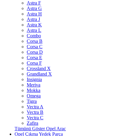
Astra F
Astra G
Astra H
Astra J
Astra K
Astra L
Combo
Corsa B
Corsa C
Corsa D
Corsa E
Corsa F
Crossland X
Grandland X
Insignia
Meriva
Mokka
Omega
Tigra
Vectra A
Vectra B
Vectra C
Zafira
Tümünü Göster Opel Araç
Opel Çıkma Yedek Parça