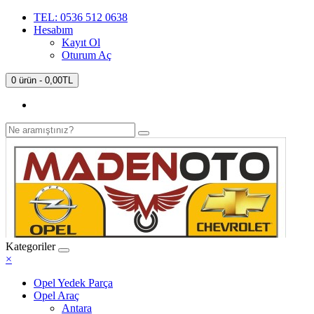
TEL: 0536 512 0638
Hesabım
Kayıt Ol
Oturum Aç
0 ürün - 0,00TL
Kategoriler
×
Opel Yedek Parça
Opel Araç
Antara