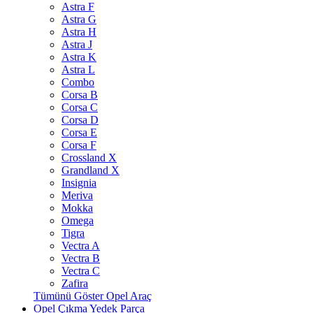
Astra F
Astra G
Astra H
Astra J
Astra K
Astra L
Combo
Corsa B
Corsa C
Corsa D
Corsa E
Corsa F
Crossland X
Grandland X
Insignia
Meriva
Mokka
Omega
Tigra
Vectra A
Vectra B
Vectra C
Zafira
Tümünü Göster Opel Araç
Opel Çıkma Yedek Parça