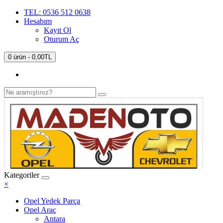
TEL: 0536 512 0638
Hesabım
Kayıt Ol
Oturum Aç
0 ürün - 0,00TL
Kategoriler
×
Opel Yedek Parça
Opel Araç
Antara