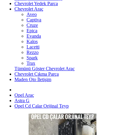
Chevrolet Yedek Parça
Chevrolet Araç
Aveo
Captiva
Cruze
Epica
Evanda
Kalos
Lacetti
Rezzo
Spark
Trax
Tümünü Göster Chevrolet Araç
Chevrolet Çıkma Parça
Maden Oto İletişim
Opel Araç
Astra G
Opel Cd Çalar Orijinal Teyp