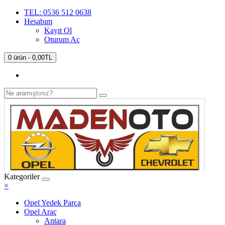
TEL: 0536 512 0638
Hesabım
Kayıt Ol
Oturum Aç
0 ürün - 0,00TL
Kategoriler
×
Opel Yedek Parça
Opel Araç
Antara