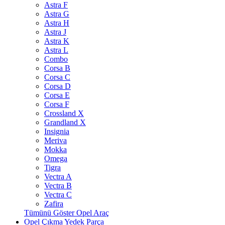
Astra F
Astra G
Astra H
Astra J
Astra K
Astra L
Combo
Corsa B
Corsa C
Corsa D
Corsa E
Corsa F
Crossland X
Grandland X
Insignia
Meriva
Mokka
Omega
Tigra
Vectra A
Vectra B
Vectra C
Zafira
Tümünü Göster Opel Araç
Opel Çıkma Yedek Parça