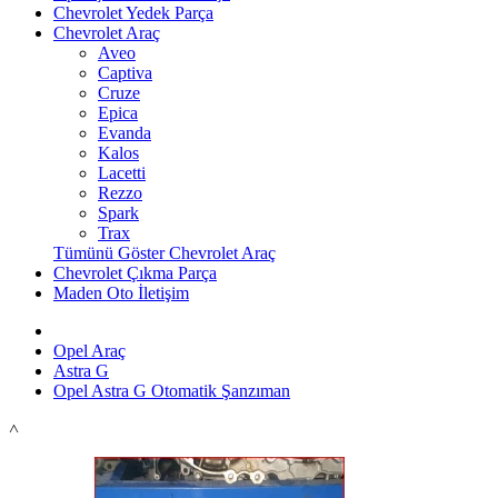
Chevrolet Yedek Parça
Chevrolet Araç
Aveo
Captiva
Cruze
Epica
Evanda
Kalos
Lacetti
Rezzo
Spark
Trax
Tümünü Göster Chevrolet Araç
Chevrolet Çıkma Parça
Maden Oto İletişim
Opel Araç
Astra G
Opel Astra G Otomatik Şanzıman
˄