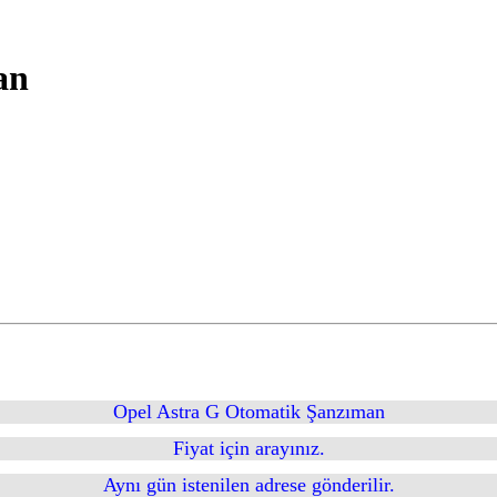
an
Opel Astra G Otomatik Şanzıman
Fiyat için arayınız.
Aynı gün istenilen adrese gönderilir.