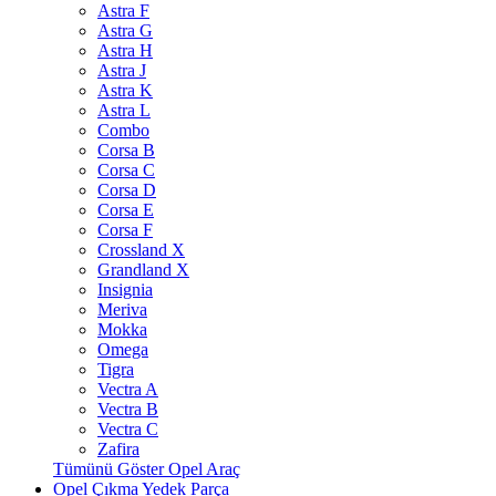
Astra F
Astra G
Astra H
Astra J
Astra K
Astra L
Combo
Corsa B
Corsa C
Corsa D
Corsa E
Corsa F
Crossland X
Grandland X
Insignia
Meriva
Mokka
Omega
Tigra
Vectra A
Vectra B
Vectra C
Zafira
Tümünü Göster Opel Araç
Opel Çıkma Yedek Parça