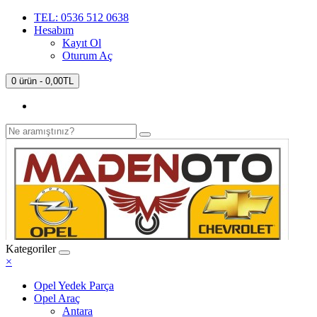
TEL: 0536 512 0638
Hesabım
Kayıt Ol
Oturum Aç
0 ürün - 0,00TL
Kategoriler
×
Opel Yedek Parça
Opel Araç
Antara