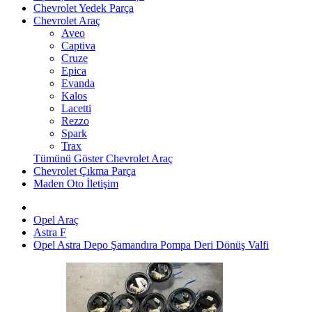
Chevrolet Yedek Parça
Chevrolet Araç
Aveo
Captiva
Cruze
Epica
Evanda
Kalos
Lacetti
Rezzo
Spark
Trax
Tümünü Göster Chevrolet Araç
Chevrolet Çıkma Parça
Maden Oto İletişim
Opel Araç
Astra F
Opel Astra Depo Şamandıra Pompa Deri Dönüş Valfi