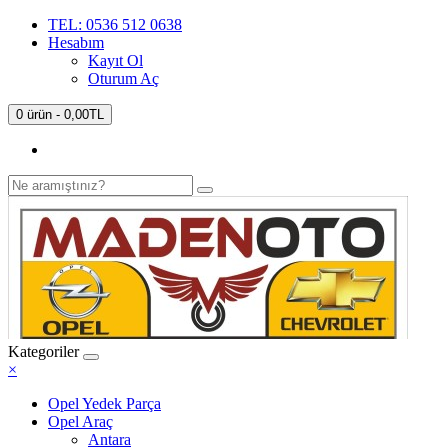
TEL: 0536 512 0638
Hesabım
Kayıt Ol
Oturum Aç
0 ürün - 0,00TL
Kategoriler
×
Opel Yedek Parça
Opel Araç
Antara