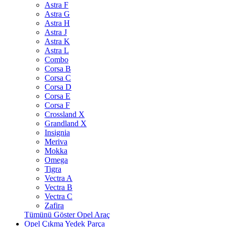
Astra F
Astra G
Astra H
Astra J
Astra K
Astra L
Combo
Corsa B
Corsa C
Corsa D
Corsa E
Corsa F
Crossland X
Grandland X
Insignia
Meriva
Mokka
Omega
Tigra
Vectra A
Vectra B
Vectra C
Zafira
Tümünü Göster Opel Araç
Opel Çıkma Yedek Parça